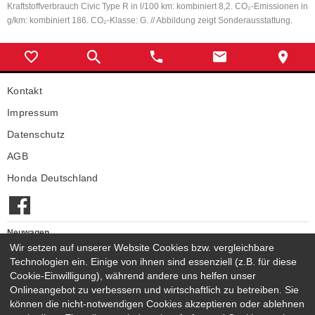
Kraftstoffverbrauch Civic Type R in l/100 km: kombiniert 8,2. CO₂-Emissionen in
g/km: kombiniert 186. CO₂-Klasse: G. // Abbildung zeigt Sonderausstattung.
Kontakt
Impressum
Datenschutz
AGB
Honda Deutschland
Neuwagen
Wir setzen auf unserer Website Cookies bzw. vergleichbare
Honda Neuwagen
Technologien ein. Einige von ihnen sind essenziell (z.B. für diese
Gebrauchtwagen
Cookie-Einwilligung), während andere uns helfen unser
Honda Gebrauchtwagen
Onlineangebot zu verbessern und wirtschaftlich zu betreiben. Sie
Honda Vorführwagen
können die nicht-notwendigen Cookies akzeptieren oder ablehnen
Gesamtbestand