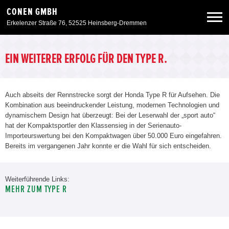
CONEN GMBH
Erkelenzer Straße 76, 52525 Heinsberg-Dremmen
Neuwagen
EIN WEITERER ERFOLG FÜR DEN TYPE R.
Gebrauchtwagen
Auch abseits der Rennstrecke sorgt der Honda Type R für Aufsehen. Die
Kombination aus beeindruckender Leistung, modernen Technologien und
Angebote
dynamischem Design hat überzeugt: Bei der Leserwahl der „sport auto“
hat der Kompaktsportler den Klassensieg in der Serienauto-
Importeurswertung bei den Kompaktwagen über 50.000 Euro eingefahren.
Service & Zubehör
Bereits im vergangenen Jahr konnte er die Wahl für sich entscheiden.
Unser Autohaus
Weiterführende Links:
MEHR ZUM TYPE R
Zurück zur Portalseite