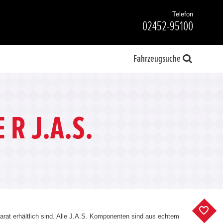
Telefon
02452-95100
Fahrzeugsuche
 R J.A.S.
F
parat erhältlich sind. Alle J.A.S. Komponenten sind aus echtem