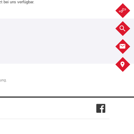
t bei uns verfügbar.
F
F
K
A
tung.