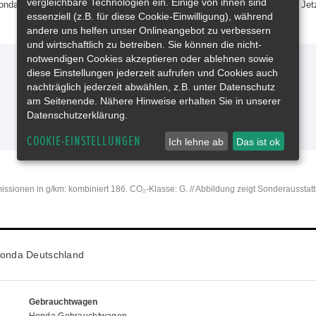
vergleichbare Technologien ein. Einige von ihnen sind
da Originalzubehör ergänzt werden. Mehr Rennsport-Feeling geht nicht. Jetz
essenziell (z.B. für diese Cookie-Einwilligung), während
andere uns helfen unser Onlineangebot zu verbessern
und wirtschaftlich zu betreiben. Sie können die nicht-
notwendigen Cookies akzeptieren oder ablehnen sowie
diese Einstellungen jederzeit aufrufen und Cookies auch
nachträglich jederzeit abwählen, z.B. unter Datenschutz
am Seitenende. Nähere Hinweise erhalten Sie in unserer
Datenschutzerklärung.
COOKIE-EINSTELLUNGEN
Ich lehne ab
Das ist ok
missionen in g/km: kombiniert 186. CO₂-Klasse: G. // Abbildung zeigt Sonderausstat
onda Deutschland
Gebrauchtwagen