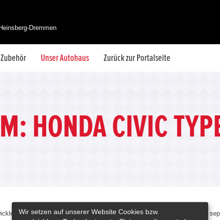
 Heinsberg-Dremmen
& Zubehör
Unser Autohaus
Zurück zur Portalseite
M: HONDA CIVIC TYPE
Wir setzen auf unserer Website Cookies bzw.
ckler der neuesten Sonderedition. Mit exklusiven Carbon-Parts, die nicht se