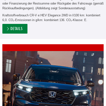
oder Finanzierung der Restsumme oder Rückgabe des Fahrzeugs (gemäß
Rückkaufbedingungen). (Abbildung zeigt Sonderausstattung)
Kraftstoffverbrauch CR-V e:HEV Elegance 2WD in l/100 km: kombiniert
6,0. CO₂-Emissionen in g/km: kombiniert 136. CO₂-Klasse: E.
DETAILS