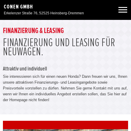
CONEN GMBH
Erkelenzer Straße 76, 52525 Heinsberg-Dremmen
Neuwagen
FINANZIERUNG & LEASING
FINANZIERUNG UND LEASING FÜR
Gebrauchtwagen
NEUWAGEN.
Angebote
Attraktiv und individuell
Sie interessieren sich für einen neuen Honda? Dann freuen wir uns, Ihnen
Service & Zubehör
unsere attraktiven Finanzierungs- und Leasingangebote sowie
Preisvorteile vorstellen zu dürfen. Nehmen Sie gerne Kontakt mit uns auf,
wenn wir Ihnen ein individuelles Angebot erstellen sollen, das Sie hier auf
Unser Autohaus
der Homepage nicht finden!
Zurück zur Portalseite