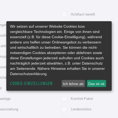
Achtfach bereift
ngerkupplung
Automatik
Wir setzen auf unserer Website Cookies bzw.
vergleichbare Technologien ein. Einige von ihnen sind
ooth
Bordcomputer
essenziell (z.B. für diese Cookie-Einwilligung), während
andere uns helfen unser Onlineangebot zu verbessern
zahlmesser
Durchladesystem
und wirtschaftlich zu betreiben. Sie können die nicht-
notwendigen Cookies akzeptieren oder ablehnen sowie
spiegel elektr. anklappbar
Elektr. Fensterheber
diese Einstellungen jederzeit aufrufen und Cookies auch
nachträglich jederzeit abwählen, z.B. unter Datenschutz
zierbar
Freisprecheinrichtung
am Seitenende. Nähere Hinweise erhalten Sie in unserer
Datenschutzerklärung.
tsfahrzeug
Gepr. Gebrauchtwagen
COOKIE-EINSTELLUNGEN
Ich lehne ab
Das ist ok
d
iPod Vorbereitung
aanlage
Komfort-Paket
rausstattung
Lendenstütze