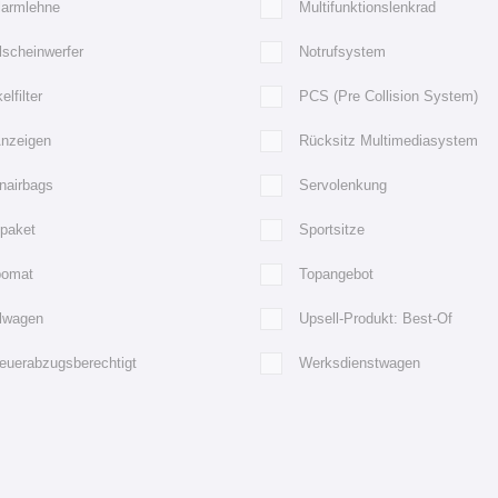
larmlehne
Multifunktionslenkrad
lscheinwerfer
Notrufsystem
elfilter
PCS (Pre Collision System)
Anzeigen
Rücksitz Multimediasystem
nairbags
Servolenkung
tpaket
Sportsitze
omat
Topangebot
llwagen
Upsell-Produkt: Best-Of
euerabzugsberechtigt
Werksdienstwagen