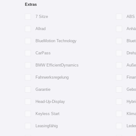
Extras
7 Sitze
ABS
Allrad
Anhä
BlueMotion Technology
Bluet
CarPass
Dreh
BMW EfficientDynamics
Außen
Fahrwerksregelung
Finan
Garantie
Gebo
Head-Up-Display
Hybri
Keyless Start
Klim
Leasingfähig
Lede