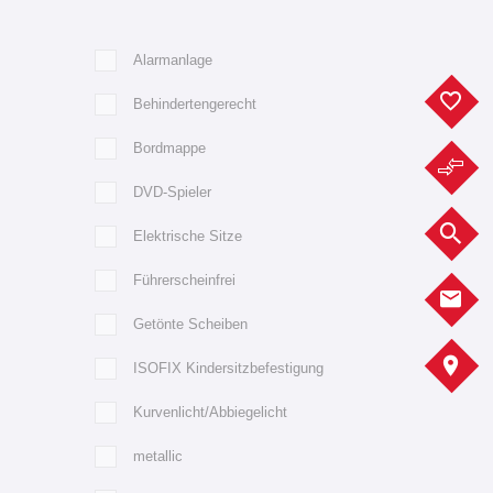
Alarmanlage
F
Behindertengerecht
Bordmappe
F
DVD-Spieler
F
Elektrische Sitze
Führerscheinfrei
K
Getönte Scheiben
A
ISOFIX Kindersitzbefestigung
Kurvenlicht/Abbiegelicht
metallic