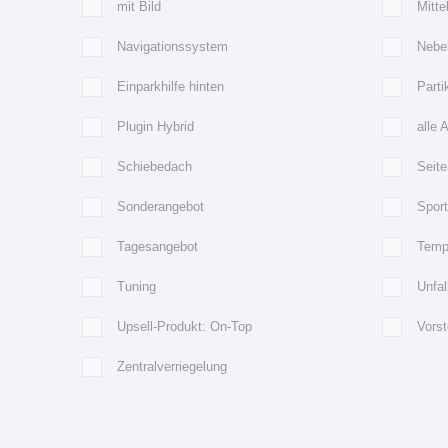
mit Bild
Mitte
Navigationssystem
Nebe
Einparkhilfe hinten
Partik
Plugin Hybrid
alle 
Schiebedach
Seite
Sonderangebot
Spor
Tagesangebot
Temp
Tuning
Unfa
Upsell-Produkt: On-Top
Vorst
Zentralverriegelung