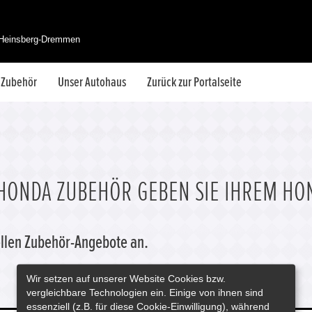
 Heinsberg-Dremmen
& Zubehör
Unser Autohaus
Zurück zur Portalseite
HONDA ZUBEHÖR GEBEN SIE IHREM HO
uellen Zubehör-Angebote an.
Wir setzen auf unserer Website Cookies bzw.
vergleichbare Technologien ein. Einige von ihnen sind
essenziell (z.B. für diese Cookie-Einwilligung), während