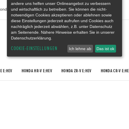
andere uns helfen unser Onlineangebot zu verbessern
und wirtschaftlich zu betreiben. Sie können die nicht-
onda Deutschland
notwendigen Cookies akzeptieren oder ablehnen sowie
diese Einstellungen jederzeit aufrufen und Cookies auch
nachträglich jederzeit abwählen, z.B. unter Datenschutz
Gebrauchtwagen
am Seitenende. Nähere Hinweise erhalten Sie in unserer
Honda Gebrauchtwagen
Datenschutzerklärung.
Honda Vorführwagen
Gesamtbestand
COOKIE-EINSTELLUNGEN
Ich lehne ab
Das ist ok
E E:HEV
HONDA HR-V E:HEV
HONDA ZR-V E:HEV
HONDA CR-V E:HE