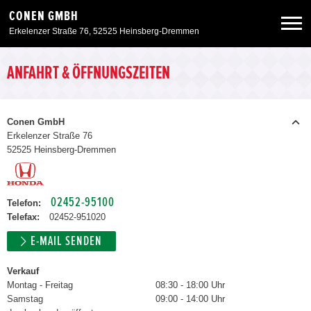
CONEN GMBH
Erkelenzer Straße 76, 52525 Heinsberg-Dremmen
Neuwagen
ANFAHRT & ÖFFNUNGSZEITEN
Gebrauchtwagen
Conen GmbH
Erkelenzer Straße 76
52525 Heinsberg-Dremmen
Angebote
Service & Zubehör
02452-95100
Telefon:
Telefax:
02452-951020
Unser Autohaus
E-MAIL SENDEN
Verkauf
Zurück zur Portalseite
Montag - Freitag
08:30 - 18:00 Uhr
Samstag
09:00 - 14:00 Uhr