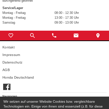
durchgehend geöffnet
Service/Lager
Montag - Freitag
08:00 - 12:30 Uhr
Montag - Freitag
13:00 - 17:30 Uhr
Samstag
09:00 - 13:00 Uhr
Kontakt
Impressum
Datenschutz
AGB
Honda Deutschland
Neuwagen
Honda Neuwagen
Wir setzen auf unserer Website Cookies bzw. vergleichbare
Technologien ein. Einige von ihnen sind essenziell (z.B. für diese
Gebrauchtwagen