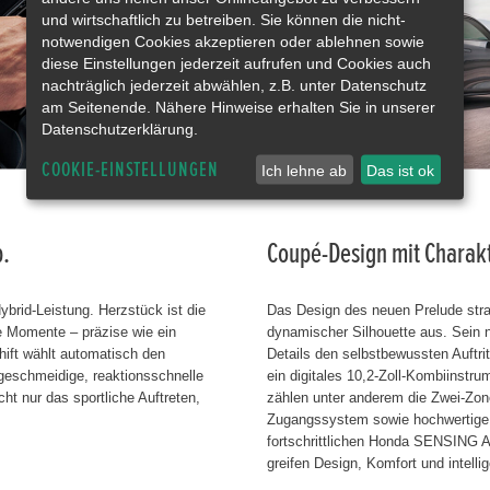
und wirtschaftlich zu betreiben. Sie können die nicht-
notwendigen Cookies akzeptieren oder ablehnen sowie
diese Einstellungen jederzeit aufrufen und Cookies auch
nachträglich jederzeit abwählen, z.B. unter Datenschutz
am Seitenende. Nähere Hinweise erhalten Sie in unserer
Datenschutzerklärung.
COOKIE-EINSTELLUNGEN
Ich lehne ab
Das ist ok
b.
Coupé-Design mit Charakt
brid-Leistung. Herzstück ist die
Das Design des neuen Prelude strahl
e Momente – präzise wie ein
dynamischer Silhouette aus. Sein ni
hift wählt automatisch den
Details den selbstbewussten Auftri
 geschmeidige, reaktionsschnelle
ein digitales 10,2-Zoll-Kombiinstr
t nur das sportliche Auftreten,
zählen unter anderem die Zwei-Zone
Zugangssystem sowie hochwertige S
fortschrittlichen Honda SENSING 
greifen Design, Komfort und intelli