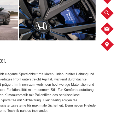
F
K
A
er.
t elegante Sportlichkeit mit klaren Linien, breiter Haltung und
edriges Profil unterstreicht Agilität, während durchdachte
tt prägen. Im Innenraum verbinden hochwertige Materialien und
ument Funktionalität mit modernem Stil. Zur Komfortausstattung
n-Klimaautomatik mit Pollenfilter, das schlüssellose
portsitze mit Sitzheizung. Gleichzeitig sorgen die
Assistenzsysteme für maximale Sicherheit. Beim neuen Prelude
gente Technik nahtlos ineinander.