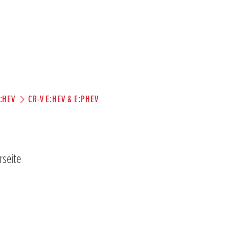
E:HEV
CR-V E:HEV & E:PHEV
rseite