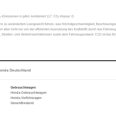
O₂-Emissionen in g/km: kombiniert 117. CO₂-Klasse: D.
 zu verändertem Leergewicht führen, was Höchstgeschwindigkeit, Beschleunigungs
n aber nicht nur von der effizienten Ausnutzung des Kraftstoffs durch das Fahrz
n, Straßen- und Verkehrsverhältnissen sowie dem Fahrzeugzustand. CO2 ist das fü
onda Deutschland
Gebrauchtwagen
Honda Gebrauchtwagen
Honda Vorführwagen
Gesamtbestand