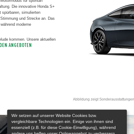
d Motormodus für spontan
ltung. Die innovative Honda S+
it spürbaren, simulierten
 Stimmung und Strecke an. Das
e, während moderne
Prelude kommen. Unsere aktuellen
 DEN ANGEBOTEN
Abbildung zeigt Sonderausstattungen
Wir setzen auf unserer Website Cookies bzw.
vergleichbare Technologien ein. Einige von ihnen sind
essenziell (z.B. für diese Cookie-Einwilligung), während
andere uns helfen unser Onlineangebot zu verbessern