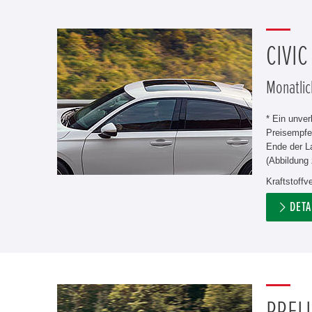
CIVIC
Monatlic
* Ein unve
Preisempfe
Ende der L
(Abbildung 
Kraftstoffv
DETA