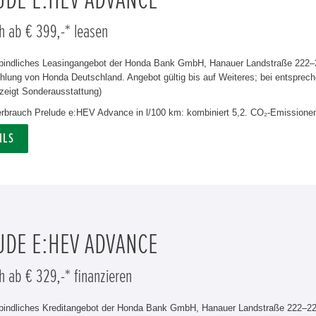
UDE E:HEV ADVANCE
h ab € 399,-* leasen
rbindliches Leasingangebot der Honda Bank GmbH, Hanauer Landstraße 222–22
lung von Honda Deutschland. Angebot gültig bis auf Weiteres; bei entsprech
zeigt Sonderausstattung)
verbrauch Prelude e:HEV Advance in l/100 km: kombiniert 5,2. CO₂-Emissionen
ILS
UDE E:HEV ADVANCE
h ab € 329,-* finanzieren
rbindliches Kreditangebot der Honda Bank GmbH, Hanauer Landstraße 222–226