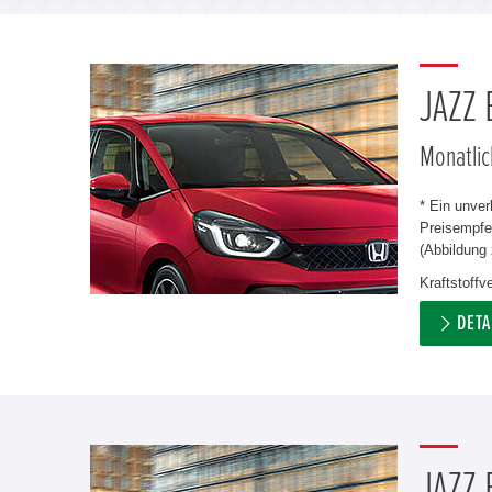
JAZZ
Monatlic
* Ein unve
Preisempfeh
(Abbildung 
Kraftstoff
DETA
JAZZ