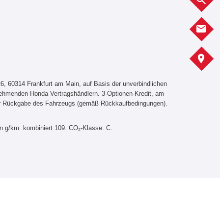
K
A
, 60314 Frankfurt am Main, auf Basis der unverbindlichen
lnehmenden Honda Vertragshändlern. 3-Optionen-Kredit, am
er Rückgabe des Fahrzeugs (gemäß Rückkaufbedingungen).
in g/km: kombiniert 109. CO₂-Klasse: C.