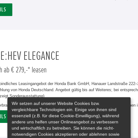
ILS
 E:HEV ELEGANCE
h ab € 279,-* leasen
rbindliches Leasingangebot der Honda Bank GmbH, Hanauer Landstraße 222–22
lung von Honda Deutschland. Angebot gültig bis auf Weiteres; bei entsprech
zeigt Sonderausstattung)
Wir setzen auf unserer Website Cookies bzw.
erbrauch Civic e:HEV Elegance in l/100 km: kombiniert 4,8. CO₂-Emissionen 
vergleichbare Technologien ein. Einige von ihnen sind
essenziell (z.B. für diese Cookie-Einwilligung), während
ILS
andere uns helfen unser Onlineangebot zu verbessern
und wirtschaftlich zu betreiben. Sie können die nicht-
notwendigen Cookies akzeptieren oder ablehnen sowie