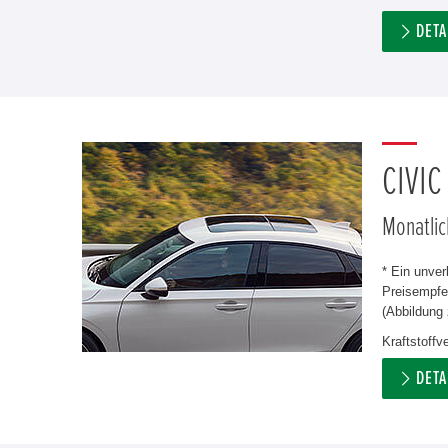
DETA
CIVIC
Monatlic
* Ein unve
Preisempfeh
(Abbildung 
Kraftstoffv
DETA