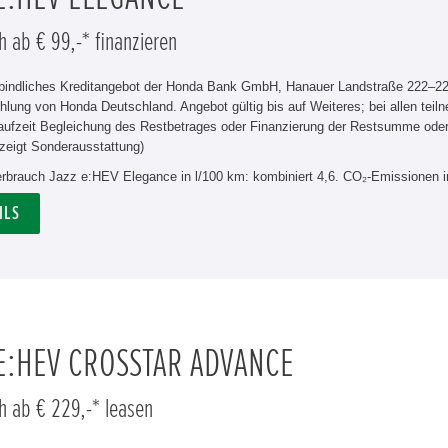
h ab € 99,-* finanzieren
rbindliches Kreditangebot der Honda Bank GmbH, Hanauer Landstraße 222–226
hlung von Honda Deutschland. Angebot gültig bis auf Weiteres; bei allen tei
aufzeit Begleichung des Restbetrages oder Finanzierung der Restsumme od
zeigt Sonderausstattung)
verbrauch Jazz e:HEV Elegance in l/100 km: kombiniert 4,6. CO₂-Emissionen i
ILS
 E:HEV CROSSTAR ADVANCE
h ab € 229,-* leasen