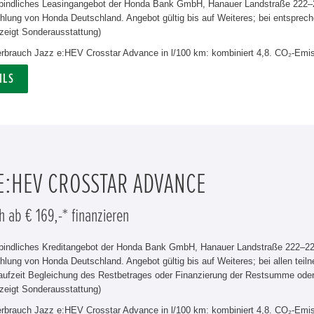
rbindliches Leasingangebot der Honda Bank GmbH, Hanauer Landstraße 222–22
lung von Honda Deutschland. Angebot gültig bis auf Weiteres; bei entsprech
zeigt Sonderausstattung)
verbrauch Jazz e:HEV Crosstar Advance in l/100 km: kombiniert 4,8. CO₂-Emis
ILS
 E:HEV CROSSTAR ADVANCE
h ab € 169,-* finanzieren
rbindliches Kreditangebot der Honda Bank GmbH, Hanauer Landstraße 222–226
hlung von Honda Deutschland. Angebot gültig bis auf Weiteres; bei allen tei
aufzeit Begleichung des Restbetrages oder Finanzierung der Restsumme od
zeigt Sonderausstattung)
verbrauch Jazz e:HEV Crosstar Advance in l/100 km: kombiniert 4,8. CO₂-Emis