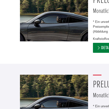
PREL
Monatlic
* Ein unve
Preisempfeh
(Abbildung 
Kraftstoff
DETA
PREL
Monatlic
* Ein unve