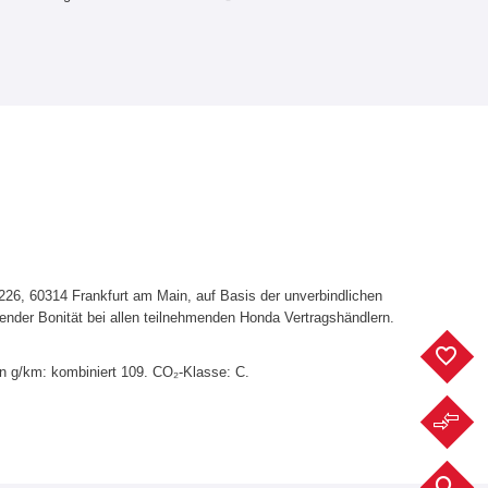
6, 60314 Frankfurt am Main, auf Basis der unverbindlichen
ender Bonität bei allen teilnehmenden Honda Vertragshändlern.
F
in g/km: kombiniert 109. CO₂-Klasse: C.
F
F