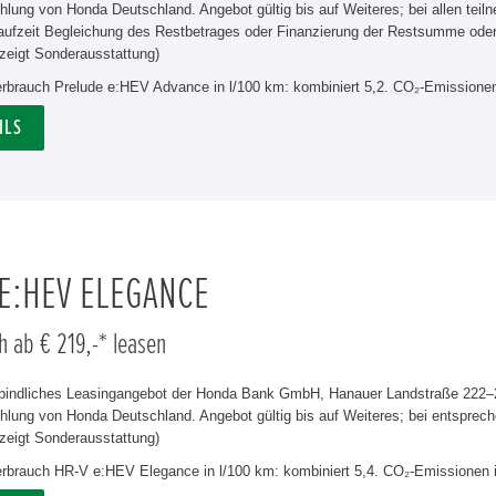
hlung von Honda Deutschland. Angebot gültig bis auf Weiteres; bei allen tei
aufzeit Begleichung des Restbetrages oder Finanzierung der Restsumme od
zeigt Sonderausstattung)
verbrauch Prelude e:HEV Advance in l/100 km: kombiniert 5,2. CO₂-Emissionen
ILS
 E:HEV ELEGANCE
h ab € 219,-* leasen
rbindliches Leasingangebot der Honda Bank GmbH, Hanauer Landstraße 222–22
lung von Honda Deutschland. Angebot gültig bis auf Weiteres; bei entsprech
zeigt Sonderausstattung)
verbrauch HR-V e:HEV Elegance in l/100 km: kombiniert 5,4. CO₂-Emissionen 