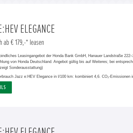
 E:HEV ELEGANCE
h ab € 179,-* leasen
rbindliches Leasingangebot der Honda Bank GmbH, Hanauer Landstraße 222–22
lung von Honda Deutschland. Angebot gültig bis auf Weiteres; bei entsprech
zeigt Sonderausstattung)
verbrauch Jazz e:HEV Elegance in l/100 km: kombiniert 4,6. CO₂-Emissionen i
ILS
 E:HEV ELEGANCE