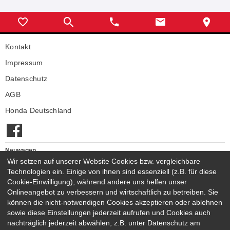
Kontakt
Impressum
Datenschutz
AGB
Honda Deutschland
Neuwagen
Honda Neuwagen
Wir setzen auf unserer Website Cookies bzw. vergleichbare
Technologien ein. Einige von ihnen sind essenziell (z.B. für diese
Gebrauchtwagen
Cookie-Einwilligung), während andere uns helfen unser
Honda Gebrauchtwagen
Onlineangebot zu verbessern und wirtschaftlich zu betreiben. Sie
Honda Vorführwagen
können die nicht-notwendigen Cookies akzeptieren oder ablehnen
Gesamtbestand
sowie diese Einstellungen jederzeit aufrufen und Cookies auch
nachträglich jederzeit abwählen, z.B. unter Datenschutz am
NEUWAGENMODELLE