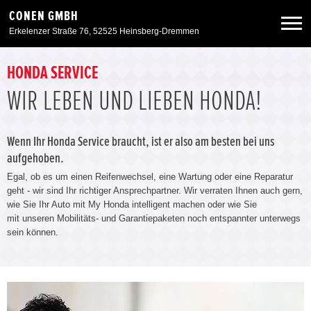
CONEN GMBH
Erkelenzer Straße 76, 52525 Heinsberg-Dremmen
Neuwagen
HONDA SERVICE
WIR LEBEN UND LIEBEN HONDA!
Gebrauchtwagen
Wenn Ihr Honda Service braucht, ist er also am besten bei uns
Angebote
aufgehoben.
Egal, ob es um einen Reifenwechsel, eine Wartung oder eine Reparatur
geht - wir sind Ihr richtiger Ansprechpartner. Wir verraten Ihnen auch gern,
Service & Zubehör
wie Sie Ihr Auto mit My Honda intelligent machen oder wie Sie
mit unseren Mobilitäts- und Garantiepaketen noch entspannter unterwegs
sein können.
Unser Autohaus
Zurück zur Portalseite