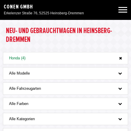
CONEN GMBH
Erkelenzer Straße 76, 52525 Heinsberg-Dremmen
Neuwagen
NEU- UND GEBRAUCHTWAGEN IN HEINSBERG-
DREMMEN
Gebrauchtwagen
Honda (4)
Angebote
Alle Modelle
Service & Zubehör
Alle Fahrzeugarten
Unser Autohaus
Alle Farben
Zurück zur Portalseite
Alle Kategorien