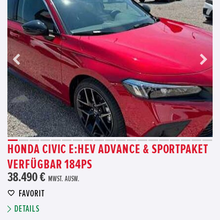
HONDA CIVIC E:HEV ADVANCE & SPORTPAKET
VERFÜGBAR 184PS
38.490 €
MWST. AUSW.
FAVORIT
DETAILS