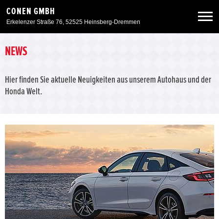
CONEN GMBH
Erkelenzer Straße 76, 52525 Heinsberg-Dremmen
Neuwagen
NEWS
Gebrauchtwagen
Hier finden Sie aktuelle Neuigkeiten aus unserem Autohaus und der
Honda Welt.
Angebote
Service & Zubehör
Unser Autohaus
Zurück zur Portalseite