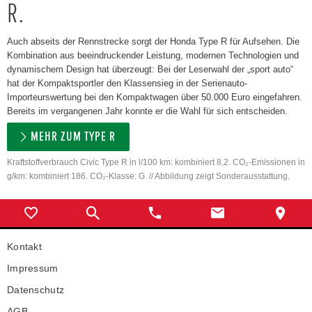
R.
Auch abseits der Rennstrecke sorgt der Honda Type R für Aufsehen. Die
Kombination aus beeindruckender Leistung, modernen Technologien und
dynamischem Design hat überzeugt: Bei der Leserwahl der „sport auto“
hat der Kompaktsportler den Klassensieg in der Serienauto-
Importeurswertung bei den Kompaktwagen über 50.000 Euro eingefahren.
Bereits im vergangenen Jahr konnte er die Wahl für sich entscheiden.
MEHR ZUM TYPE R
Kraftstoffverbrauch Civic Type R in l/100 km: kombiniert 8,2. CO₂-Emissionen in
g/km: kombiniert 186. CO₂-Klasse: G. // Abbildung zeigt Sonderausstattung.
Kontakt
Impressum
Datenschutz
AGB