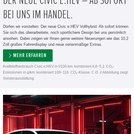
DER NEUE CIVIC E:HEV – AB SOFORT
BEI UNS IM HANDEL.
Dürfen wir vorstellen: Der neue Civic e:HEV Vollhybrid. Ab sofort können
Sie sich das überarbeitete, noch sportlichere Design bei uns persönlich
ansehen. Dabei zeigen wir Ihnen gerne weitere Neuerungen wie das 10,2
Zoll großes Fahrerdisplay und neue serienmäßige Extras.
MEHR ERFAHREN
Kraftstoffverbrauch Civic e:HEV in l/100 km: kombiniert 4,8−5,1. CO₂-
Emissionen in g/km: kombiniert 109−116. CO₂-Klasse: C-D. // Abbildung zeigt
Sonderausstattung.