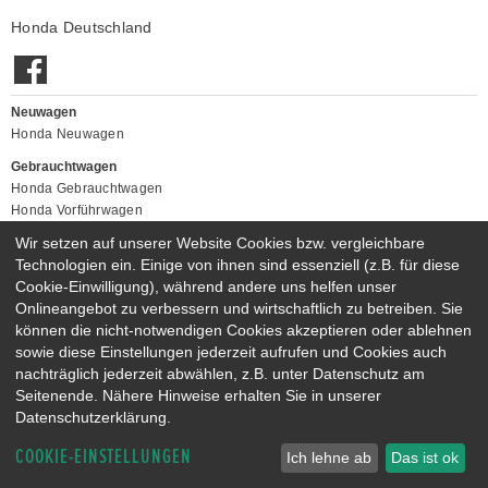
Honda Deutschland
Neuwagen
Honda Neuwagen
Gebrauchtwagen
Honda Gebrauchtwagen
Honda Vorführwagen
Gesamtbestand
Wir setzen auf unserer Website Cookies bzw. vergleichbare
Technologien ein. Einige von ihnen sind essenziell (z.B. für diese
NEUWAGENMODELLE
Cookie-Einwilligung), während andere uns helfen unser
HONDA JAZZ E:HEV
HONDA CIVIC E:HEV
Onlineangebot zu verbessern und wirtschaftlich zu betreiben. Sie
HONDA PRELUDE E:HEV
HONDA HR-V E:HEV
können die nicht-notwendigen Cookies akzeptieren oder ablehnen
HONDA ZR-V E:HEV
HONDA CR-V E:HEV & E:PHEV
sowie diese Einstellungen jederzeit aufrufen und Cookies auch
nachträglich jederzeit abwählen, z.B. unter Datenschutz am
Seitenende. Nähere Hinweise erhalten Sie in unserer
Datenschutzerklärung.
COOKIE-EINSTELLUNGEN
Ich lehne ab
Das ist ok