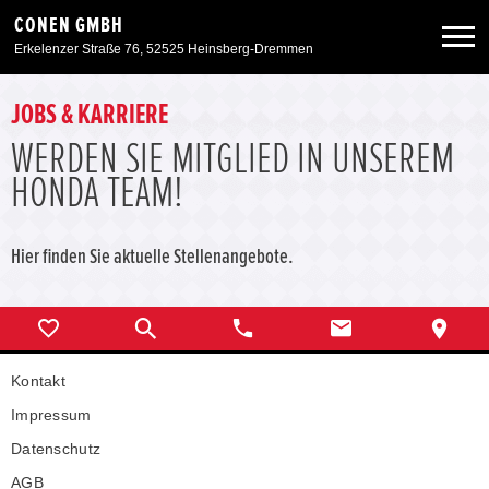
CONEN GMBH
Erkelenzer Straße 76, 52525 Heinsberg-Dremmen
Neuwagen
JOBS & KARRIERE
WERDEN SIE MITGLIED IN UNSEREM
Gebrauchtwagen
HONDA TEAM!
Angebote
Hier finden Sie aktuelle Stellenangebote.
Service & Zubehör
Unser Autohaus
Kontakt
Impressum
Zurück zur Portalseite
Datenschutz
AGB