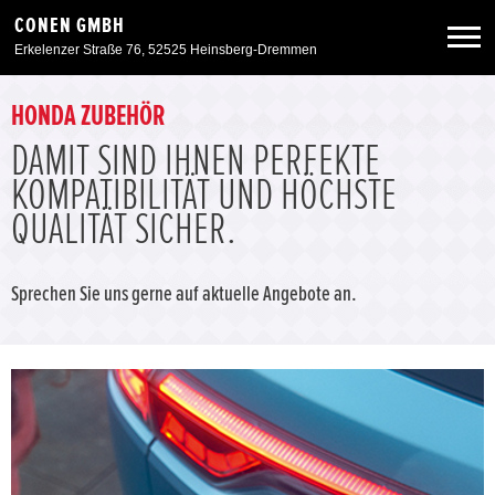
CONEN GMBH
Erkelenzer Straße 76, 52525 Heinsberg-Dremmen
Neuwagen
HONDA ZUBEHÖR
DAMIT SIND IHNEN PERFEKTE
Gebrauchtwagen
KOMPATIBILITÄT UND HÖCHSTE
QUALITÄT SICHER.
Angebote
Sprechen Sie uns gerne auf aktuelle Angebote an.
Service & Zubehör
Unser Autohaus
Zurück zur Portalseite