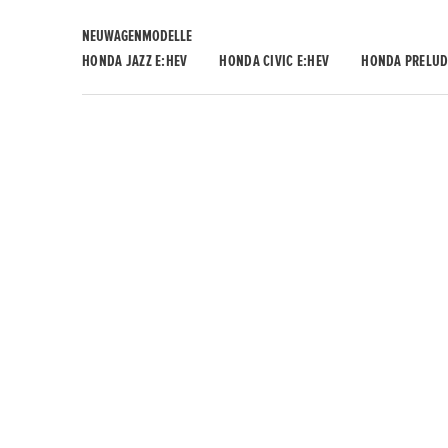
NEUWAGENMODELLE
HONDA JAZZ E:HEV
HONDA CIVIC E:HEV
HONDA PRELUD