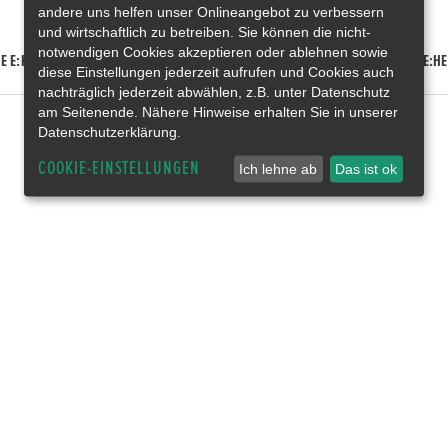
andere uns helfen unser Onlineangebot zu verbessern
und wirtschaftlich zu betreiben. Sie können die nicht-
notwendigen Cookies akzeptieren oder ablehnen sowie
E E:HEV
HONDA HR-V E:HEV
HONDA ZR-V E:HEV
HONDA CR-V E:HE
diese Einstellungen jederzeit aufrufen und Cookies auch
nachträglich jederzeit abwählen, z.B. unter Datenschutz
am Seitenende. Nähere Hinweise erhalten Sie in unserer
Datenschutzerklärung.
COOKIE-EINSTELLUNGEN
Ich lehne ab
Das ist ok