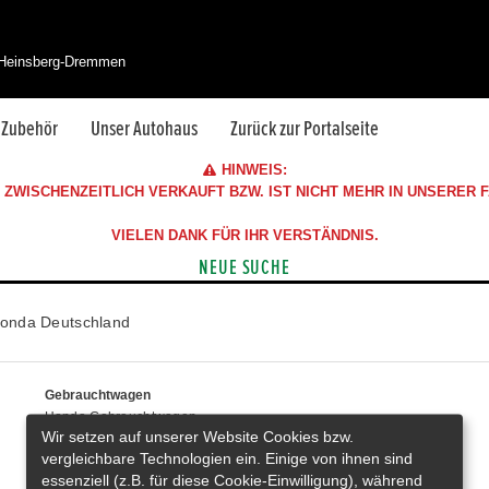
 Heinsberg-Dremmen
& Zubehör
Unser Autohaus
Zurück zur Portalseite
HINWEIS:
ZWISCHENZEITLICH VERKAUFT BZW. IST NICHT MEHR IN UNSERER
VIELEN DANK FÜR IHR VERSTÄNDNIS.
NEUE SUCHE
onda Deutschland
Gebrauchtwagen
Honda Gebrauchtwagen
Wir setzen auf unserer Website Cookies bzw.
Honda Vorführwagen
vergleichbare Technologien ein. Einige von ihnen sind
Gesamtbestand
essenziell (z.B. für diese Cookie-Einwilligung), während