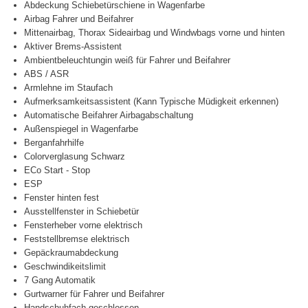
Abdeckung Schiebetürschiene in Wagenfarbe
Airbag Fahrer und Beifahrer
Mittenairbag, Thorax Sideairbag und Windwbags vorne und hinten
Aktiver Brems-Assistent
Ambientbeleuchtungin weiß für Fahrer und Beifahrer
ABS / ASR
Armlehne im Staufach
Aufmerksamkeitsassistent (Kann Typische Müdigkeit erkennen)
Automatische Beifahrer Airbagabschaltung
Außenspiegel in Wagenfarbe
Berganfahrhilfe
Colorverglasung Schwarz
ECo Start - Stop
ESP
Fenster hinten fest
Ausstellfenster in Schiebetür
Fensterheber vorne elektrisch
Feststellbremse elektrisch
Gepäckraumabdeckung
Geschwindikeitslimit
7 Gang Automatik
Gurtwarner für Fahrer und Beifahrer
Handschuhfach geschlossen