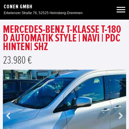
CONEN GMBH
Erkelenzer Straße 76, 52525 Heinsberg-Dremmen
MERCEDES-BENZ T-KLASSE T-180
Neuwagen
D AUTOMATIK STYLE | NAVI | PDC
HINTEN| SHZ
Gebrauchtwagen
23.980 €
Angebote
Service & Zubehör
Unser Autohaus
Zurück zur Portalseite