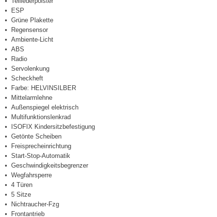
Teillederpolster
ESP
Grüne Plakette
Regensensor
Ambiente-Licht
ABS
Radio
Servolenkung
Scheckheft
Farbe: HELVINSILBER
Mittelarmlehne
Außenspiegel elektrisch
Multifunktionslenkrad
ISOFIX Kindersitzbefestigung
Getönte Scheiben
Freisprecheinrichtung
Start-Stop-Automatik
Geschwindigkeitsbegrenzer
Wegfahrsperre
4 Türen
5 Sitze
Nichtraucher-Fzg
Frontantrieb