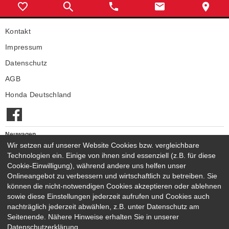
Kontakt
Impressum
Datenschutz
AGB
Honda Deutschland
Neuwagen
Honda Neuwagen
Wir setzen auf unserer Website Cookies bzw. vergleichbare
Technologien ein. Einige von ihnen sind essenziell (z.B. für diese
Gebrauchtwagen
Cookie-Einwilligung), während andere uns helfen unser
Honda Gebrauchtwagen
Onlineangebot zu verbessern und wirtschaftlich zu betreiben. Sie
Honda Vorführwagen
können die nicht-notwendigen Cookies akzeptieren oder ablehnen
Gesamtbestand
sowie diese Einstellungen jederzeit aufrufen und Cookies auch
nachträglich jederzeit abwählen, z.B. unter Datenschutz am
NEUWAGENMODELLE
Seitenende. Nähere Hinweise erhalten Sie in unserer
HONDA JAZZ E:HEV
HONDA CIVIC E:HEV
Datenschutzerklärung.